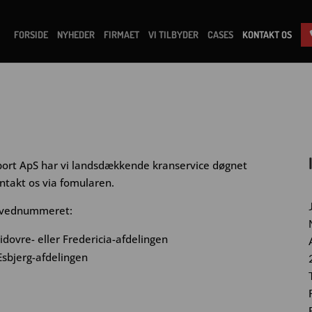
FORSIDE
NYHEDER
FIRMAET
VI TILBYDER
CASES
KONTAKT OS
ort ApS har vi landsdækkende kranservice døgnet
kontakt os via fomularen.
 hovednummeret:
idovre- eller Fredericia-afdelingen
Esbjerg-afdelingen
T