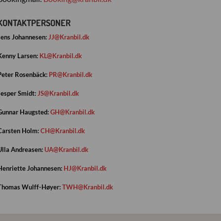
KONTAKTPERSONER
Jens Johannesen:
JJ@Kranbil.dk
Kenny Larsen:
KL@Kranbil.dk
Peter Rosenbäck:
PR@Kranbil.dk
Jesper Smidt:
JS@Kranbil.dk
Gunnar Haugsted:
GH@Kranbil.dk
Carsten Holm:
CH@Kranbil.dk
Ulla Andreasen:
UA@Kranbil.dk
Henriette Johannesen:
HJ@Kranbil.dk
Thomas Wulff-Høyer:
TWH@Kranbil.dk