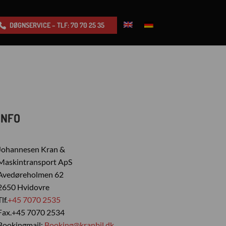
DØGNSERVICE – TLF: 70 70 25 35
INFO
Johannesen Kran &
Maskintransport ApS
Avedøreholmen 62
2650 Hvidovre
lf.
+45 7070 2535
Fax.+45 7070 2534
Bookingmail:
Booking@kranbil.dk